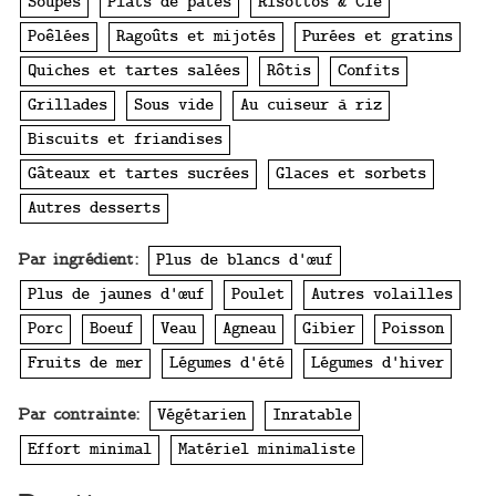
Soupes
Plats de pâtes
Risottos & Cie
Poêlées
Ragoûts et mijotés
Purées et gratins
Quiches et tartes salées
Rôtis
Confits
Grillades
Sous vide
Au cuiseur à riz
Biscuits et friandises
Gâteaux et tartes sucrées
Glaces et sorbets
Autres desserts
Par ingrédient:
Plus de blancs d'œuf
Plus de jaunes d'œuf
Poulet
Autres volailles
Porc
Boeuf
Veau
Agneau
Gibier
Poisson
Fruits de mer
Légumes d'été
Légumes d'hiver
Par contrainte:
Végétarien
Inratable
Effort minimal
Matériel minimaliste