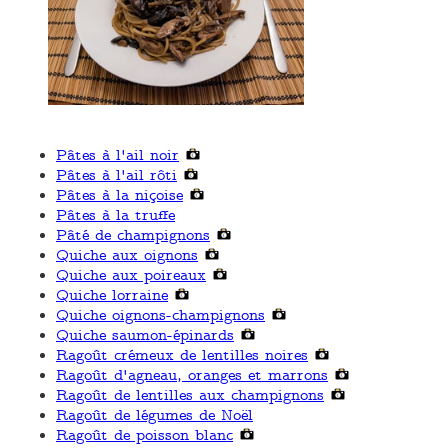
Pâtes à l'ail noir
Pâtes à l'ail rôti
Pâtes à la niçoise
Pâtes à la truffe
Pâté de champignons
Quiche aux oignons
Quiche aux poireaux
Quiche lorraine
Quiche oignons-champignons
Quiche saumon-épinards
Ragoût crémeux de lentilles noires
Ragoût d'agneau, oranges et marrons
Ragoût de lentilles aux champignons
Ragoût de légumes de Noël
Ragoût de poisson blanc