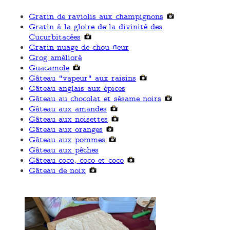
Gratin de raviolis aux champignons
Gratin à la gloire de la divinité des
Cucurbitacées
Gratin-nuage de chou-fleur
Grog amélioré
Guacamole
Gâteau "vapeur" aux raisins
Gâteau anglais aux épices
Gâteau au chocolat et sésame noirs
Gâteau aux amandes
Gâteau aux noisettes
Gâteau aux oranges
Gâteau aux pommes
Gâteau aux pêches
Gâteau coco, coco et coco
Gâteau de noix