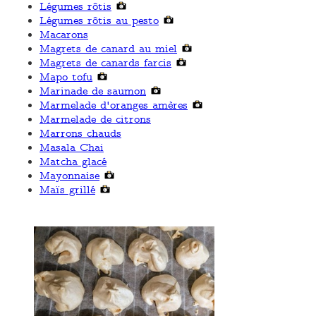
Légumes rôtis
Légumes rôtis au pesto
Macarons
Magrets de canard au miel
Magrets de canards farcis
Mapo tofu
Marinade de saumon
Marmelade d'oranges amères
Marmelade de citrons
Marrons chauds
Masala Chai
Matcha glacé
Mayonnaise
Maïs grillé