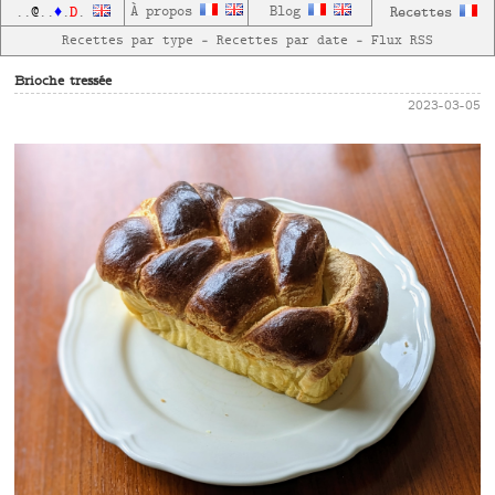
D
À propos
Blog
Recettes
..
@
..
♦
.
.
Recettes par type
—
Recettes par date
—
Flux RSS
Brioche tressée
2023-03-05