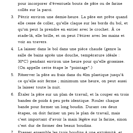
pour incorporer d'éventuels bouts de pâte ou de farine
collés sur la paroi.
Pétrir environ une demie-heure. La pâte est prête quand
elle cesse de coller, qu'elle claque sur les bords du bol, et
qu'on peut la prendre en entier avec le crochet. À ce
stade-là, elle brille, et on peut l'étirer avec les mains et
voir au travers.
La laisser dans le bol dans une pièce chaude (genre la
salle de bains après une douche, température idéale :
30°C) pendant environ une heure pour qu'elle grossisse.
(On appelle cette étape le "pointage".)
Réserver la pâte au frais dans du film plastique jusqu'à
ce qu'elle soit ferme ; minimum une heure, on peut aussi
la laisser toute la nuit.
Étaler la pâte sur un plan de travail, et la couper en trois
bandes de poids à peu près identique. Rouler chaque
bande pour former un long boudin. Durant ces deux
étapes, on doit fariner un peu le plan de travail, mais
c'est important d'avoir la main légère sur la farine, sinon
c'est dur de former des beaux boudins.
Presser ensemble les trois boudins à une extrémité, et