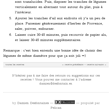
sont translucides. Puis, disposer les tranches de légumes
verticalement en alternant tout autour du plat, puis à
l'intérieur.
Ajouter les tranches d'ail aux endroits où y'a un peu de
place. Parsemer généreusement d'herbes de Provence,
saler, poivrer, enfourner.
Laisser cuire 30-45 minutes, puis recouvrir de papier alu,
et laisser 30-45 minutes supplémentaires.
Remarque : c'est bien entendu une bonne idée de choisir des
légumes de même diamètre pour que ça soit joli =)
toutes les recettes
← recette précédente
recette suivante →
N'hésitez pas à me faire des retours ou suggestions sur ces
recettes ! Vous pouvez me contacter à l'adresse
se.niatnofsed@neimad
.
by
Damien Desfontaines
—
— propulsé par
Pelican