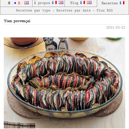
D
À propos
Blog
Recettes
..
@
..
♦
.
.
Recettes par type
—
Recettes par date
—
Flux RSS
Tian provençal
2021-02-22