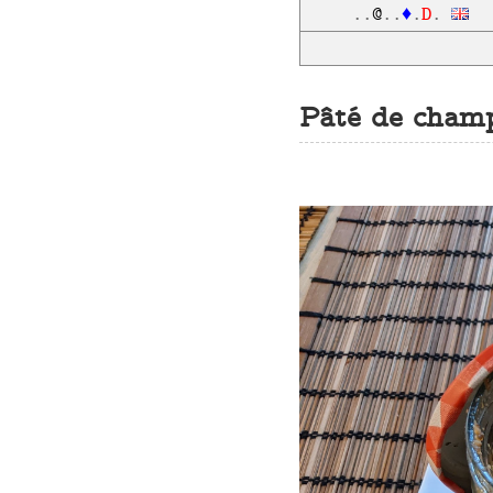
D
..
@
..
♦
.
.
Pâté de cham