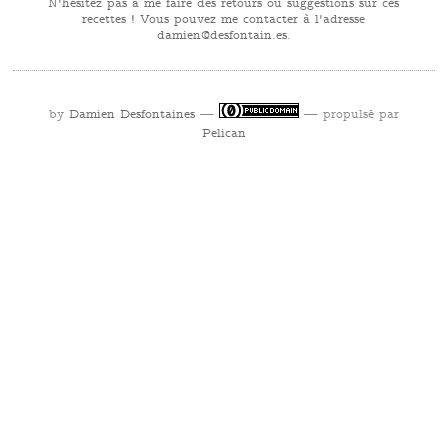
N'hésitez pas à me faire des retours ou suggestions sur ces
recettes ! Vous pouvez me contacter à l'adresse
se.niatnofsed@neimad
.
by
Damien Desfontaines
—
— propulsé par
Pelican