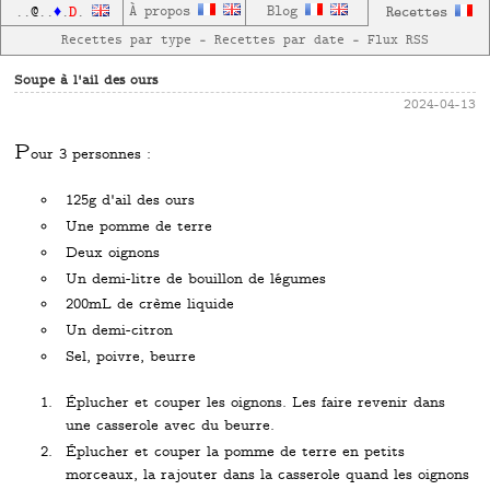
D
À propos
Blog
Recettes
..
@
..
♦
.
.
Recettes par type
—
Recettes par date
—
Flux RSS
Soupe à l'ail des ours
2024-04-13
P
our 3 personnes :
125g d'ail des ours
Une pomme de terre
Deux oignons
Un demi-litre de bouillon de légumes
200mL de crème liquide
Un demi-citron
Sel, poivre, beurre
Éplucher et couper les oignons. Les faire revenir dans
une casserole avec du beurre.
Éplucher et couper la pomme de terre en petits
morceaux, la rajouter dans la casserole quand les oignons