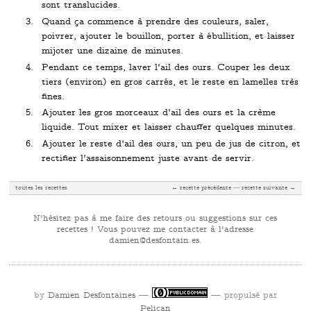
sont translucides.
Quand ça commence à prendre des couleurs, saler,
poivrer, ajouter le bouillon, porter à ébullition, et laisser
mijoter une dizaine de minutes.
Pendant ce temps, laver l'ail des ours. Couper les deux
tiers (environ) en gros carrés, et le reste en lamelles très
fines.
Ajouter les gros morceaux d'ail des ours et la crème
liquide. Tout mixer et laisser chauffer quelques minutes.
Ajouter le reste d'ail des ours, un peu de jus de citron, et
rectifier l'assaisonnement juste avant de servir.
toutes les recettes
← recette précédente
recette suivante →
N'hésitez pas à me faire des retours ou suggestions sur ces
recettes ! Vous pouvez me contacter à l'adresse
se.niatnofsed@neimad
.
by
Damien Desfontaines
—
— propulsé par
Pelican