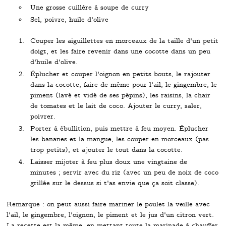
Une grosse cuillère à soupe de curry
Sel, poivre, huile d'olive
Couper les aiguillettes en morceaux de la taille d'un petit
doigt, et les faire revenir dans une cocotte dans un peu
d'huile d'olive.
Éplucher et couper l'oignon en petits bouts, le rajouter
dans la cocotte, faire de même pour l'ail, le gingembre, le
piment (lavé et vidé de ses pépins), les raisins, la chair
de tomates et le lait de coco. Ajouter le curry, saler,
poivrer.
Porter à ébullition, puis mettre à feu moyen. Éplucher
les bananes et la mangue, les couper en morceaux (pas
trop petits), et ajouter le tout dans la cocotte.
Laisser mijoter à feu plus doux une vingtaine de
minutes ; servir avec du riz (avec un peu de noix de coco
grillée sur le dessus si t'as envie que ça soit classe).
Remarque : on peut aussi faire mariner le poulet la veille avec
l'ail, le gingembre, l'oignon, le piment et le jus d'un citron vert.
La recette est la même, en mettant toute la marinade à chauffer