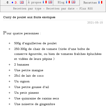
D
À propos
Blog
Recettes
..
@
..
♦
.
.
Recettes par type
—
Recettes par date
—
Flux RSS
Curry de poulet aux fruits exotiques
2021-05-15
P
our quatre personnes :
500g d'aiguillettes de poulet
250-300g de chair de tomate (tirée d'une boîte de
conserve égouttée, ou bien de tomates fraîches épluchées
et vidées de leurs pépins )
2 bananes
Une petite mangue
25cl de lait de coco
Un oignon
Une petite gousse d'ail
Un petit piment
Une quinzaine de raisins secs
Une noisette de gingembre