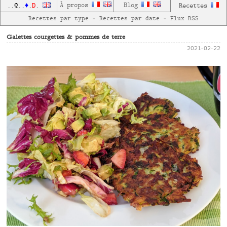
D
À propos
Blog
Recettes
..
@
..
♦
.
.
Recettes par type
—
Recettes par date
—
Flux RSS
Galettes courgettes & pommes de terre
2021-02-22