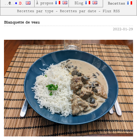
D
À propos
Blog
Recettes
..
@
..
♦
.
.
Recettes par type
—
Recettes par date
—
Flux RSS
Blanquette de veau
2022-01-29