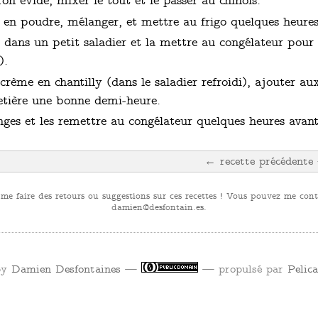
on évidé, mixer le tout et le passer au chinois.
e en poudre, mélanger, et mettre au frigo quelques heures
dans un petit saladier et la mettre au congélateur pour l
).
crème en chantilly (dans le saladier refroidi), ajouter a
betière une bonne demi-heure.
ges et les remettre au congélateur quelques heures avant
← recette précédente
 me faire des retours ou suggestions sur ces recettes ! Vous pouvez me conta
se.niatnofsed@neimad
.
by
Damien Desfontaines
—
— propulsé par
Pelic