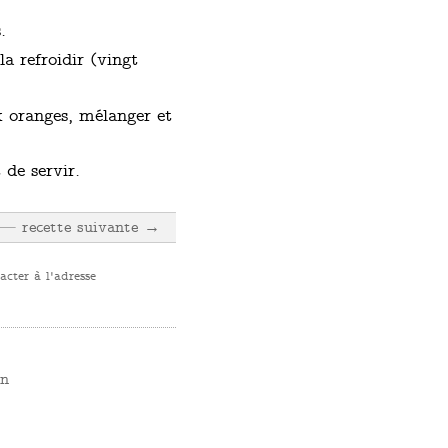
.
a refroidir (vingt
ux oranges, mélanger et
 de servir.
recette suivante →
cter à l'adresse
an