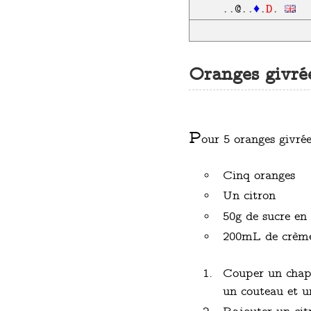
D
..
@
..
♦
.
.
Oranges givré
P
our 5 oranges givrée
Cinq oranges
Un citron
50g de sucre en
200mL de crème
Couper un chape
un couteau et un