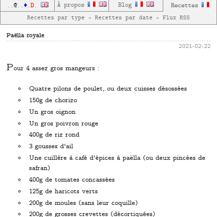
D
À propos
Blog
Recettes
..
@
..
♦
.
.
Recettes par type
—
Recettes par date
—
Flux RSS
Paëlla royale
2021-02-22
P
our 4 assez gros mangeurs :
Quatre pilons de poulet, ou deux cuisses désossées
150g de chorizo
Un gros oignon
Un gros poivron rouge
400g de riz rond
3 gousses d'ail
Une cuillère à café d'épices à paëlla (ou deux pincées de
safran)
400g de tomates concassées
125g de haricots verts
200g de moules (sans leur coquille)
200g de grosses crevettes (décortiquées)