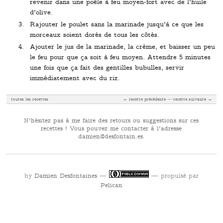
revenir dans une poêle à feu moyen-fort avec de l'huile
d'olive.
Rajouter le poulet sans la marinade jusqu'à ce que les
morceaux soient dorés de tous les côtés.
Ajouter le jus de la marinade, la crème, et baisser un peu
le feu pour que ça soit à feu moyen. Attendre 5 minutes
une fois que ça fait des gentilles bubulles, servir
immédiatement avec du riz.
toutes les recettes
← recette précédente
recette suivante →
N'hésitez pas à me faire des retours ou suggestions sur ces
recettes ! Vous pouvez me contacter à l'adresse
se.niatnofsed@neimad
.
by
Damien Desfontaines
—
— propulsé par
Pelican