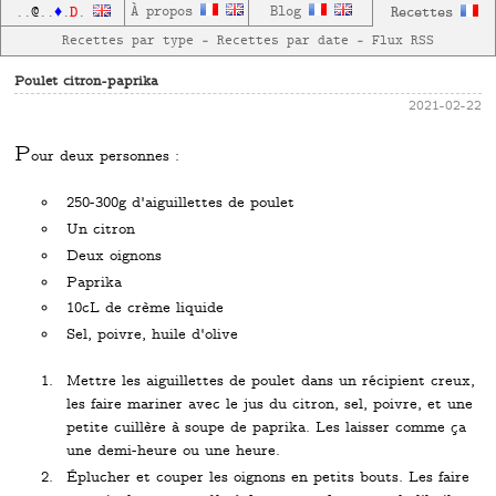
D
À propos
Blog
Recettes
..
@
..
♦
.
.
Recettes par type
—
Recettes par date
—
Flux RSS
Poulet citron-paprika
2021-02-22
P
our deux personnes :
250-300g d'aiguillettes de poulet
Un citron
Deux oignons
Paprika
10cL de crème liquide
Sel, poivre, huile d'olive
Mettre les aiguillettes de poulet dans un récipient creux,
les faire mariner avec le jus du citron, sel, poivre, et une
petite cuillère à soupe de paprika. Les laisser comme ça
une demi-heure ou une heure.
Éplucher et couper les oignons en petits bouts. Les faire