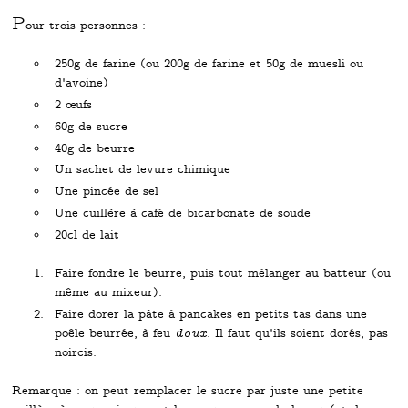
P
our trois personnes :
250g de farine (ou 200g de farine et 50g de muesli ou
d'avoine)
2 œufs
60g de sucre
40g de beurre
Un sachet de levure chimique
Une pincée de sel
Une cuillère à café de bicarbonate de soude
20cl de lait
Faire fondre le beurre, puis tout mélanger au batteur (ou
même au mixeur).
Faire dorer la pâte à pancakes en petits tas dans une
poêle beurrée, à feu
doux
. Il faut qu'ils soient dorés, pas
noircis.
Remarque : on peut remplacer le sucre par juste une petite