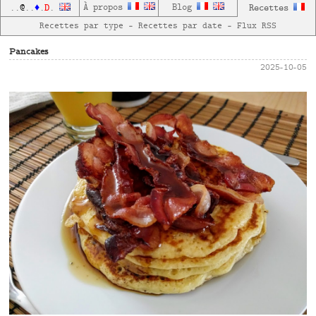
D
À propos
Blog
Recettes
..
@
..
♦
.
.
Recettes par type
—
Recettes par date
—
Flux RSS
Pancakes
2025-10-05