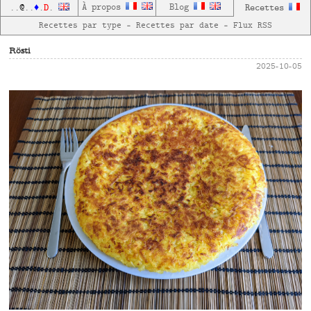
D
À propos
Blog
Recettes
..
@
..
♦
.
.
Recettes par type
—
Recettes par date
—
Flux RSS
Rösti
2025-10-05