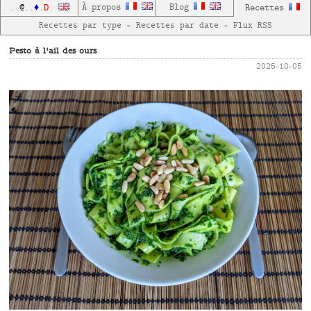
D
À propos
Blog
Recettes
..
@
..
♦
.
.
Recettes par type
—
Recettes par date
—
Flux RSS
Pesto à l'ail des ours
2025-10-05