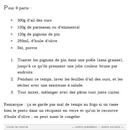
P
our 8 parts :
300g d'ail des ours
120g de parmesan ou d'emmental
120g de pignons de pin
250mL d'huile d'olive
Sel, poivre
Toaster les pignons de pin dans une poêle (sans graisse),
jusqu'à ce qu'ils prennent une jolie couleur brune par
endroits.
Pendant ce temps, laver les feuilles d'ail des ours, et les
sécher avec une essoreuse à salade.
Tout mixer, mélanger avec des pâtes tout juste cuites.
Remarque : ça se garde pas mal de temps au frigo si on tasse
bien le pesto dans un récipient en verre et qu'on le recouvre
d'huile d'olive ; on peut aussi le congeler.
toutes les recettes
← recette précédente
recette suivante →