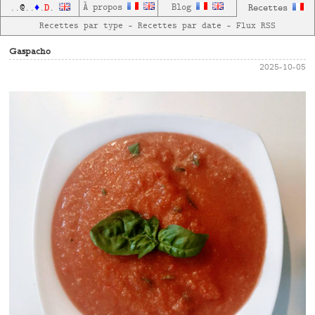
D
À propos
Blog
Recettes
..
@
..
♦
.
.
Recettes par type
—
Recettes par date
—
Flux RSS
Gaspacho
2025-10-05