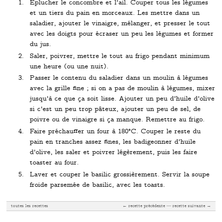
Éplucher le concombre et l'ail. Couper tous les légumes
et un tiers du pain en morceaux. Les mettre dans un
saladier, ajouter le vinaigre, mélanger, et presser le tout
avec les doigts pour écraser un peu les légumes et former
du jus.
Saler, poivrer, mettre le tout au frigo pendant minimum
une heure (ou une nuit).
Passer le contenu du saladier dans un moulin à légumes
avec la grille fine ; si on a pas de moulin à légumes, mixer
jusqu'à ce que ça soit lisse. Ajouter un peu d'huile d'olive
si c'est un peu trop pâteux, ajouter un peu de sel, de
poivre ou de vinaigre si ça manque. Remettre au frigo.
Faire préchauffer un four à 180°C. Couper le reste du
pain en tranches assez fines, les badigeonner d'huile
d'olive, les saler et poivrer légèrement, puis les faire
toaster au four.
Laver et couper le basilic grossièrement. Servir la soupe
froide parsemée de basilic, avec les toasts.
toutes les recettes
← recette précédente
recette suivante →