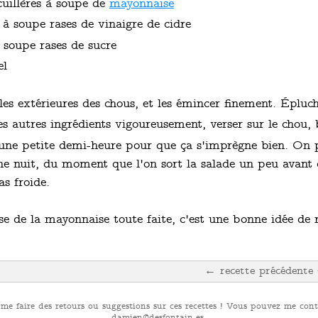
cuillères à soupe de
mayonnaise
 à soupe rases de vinaigre de cidre
 soupe rases de sucre
el
lles extérieures des chous, et les émincer finement. Épluch
s autres ingrédients vigoureusement, verser sur le chou,
 une petite demi-heure pour que ça s'imprègne bien. On p
ne nuit, du moment que l'on sort la salade un peu avant
as froide.
se de la mayonnaise toute faite, c'est une bonne idée de
← recette précédente
 me faire des retours ou suggestions sur ces recettes ! Vous pouvez me conta