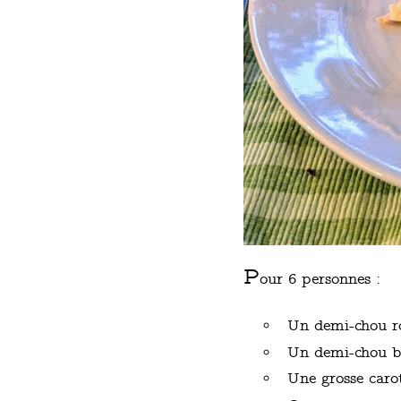
P
our 6 personnes :
Un demi-chou r
Un demi-chou b
Une grosse caro