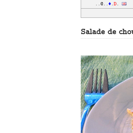
D
..
@
..
♦
.
.
Salade de cho