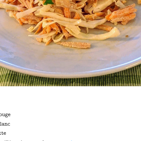
ouge
lanc
tte