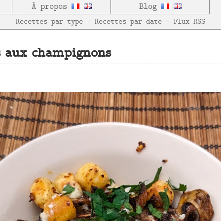
À propos
Blog
Recettes par type
—
Recettes par date
—
Flux RSS
s aux champignons