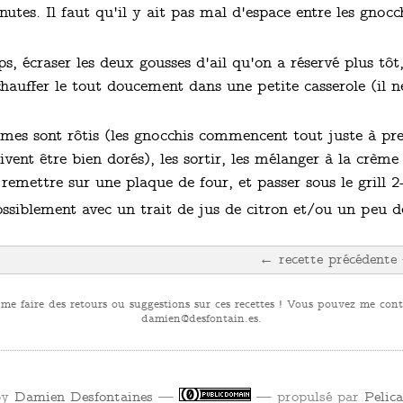
utes. Il faut qu'il y ait pas mal d'espace entre les gnoc
, écraser les deux gousses d'ail qu'on a réservé plus tôt,
chauffer le tout doucement dans une petite casserole (il n
mes sont rôtis (les gnocchis commencent tout juste à pre
ent être bien dorés), les sortir, les mélanger à la crème 
 remettre sur une plaque de four, et passer sous le grill 2
ssiblement avec un trait de jus de citron et/ou un peu de 
← recette précédente
 me faire des retours ou suggestions sur ces recettes ! Vous pouvez me conta
se.niatnofsed@neimad
.
by
Damien Desfontaines
—
— propulsé par
Pelic