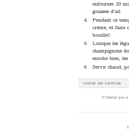
enfourner 20 min
gousses d'ail.
Pendant ce temps
crème, et faire 
bouille).
Lorsque les légu
champignons doiv
enrobe bien, les
Servir chaud, po
toutes les recettes
N'hésitez pas à