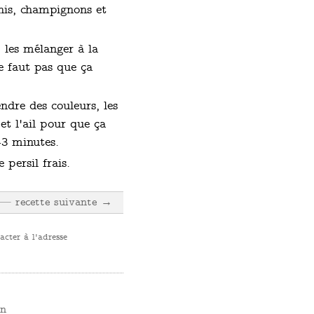
chis, champignons et
 les mélanger à la
e faut pas que ça
ndre des couleurs, les
et l'ail pour que ça
-3 minutes.
persil frais.
recette suivante →
cter à l'adresse
an