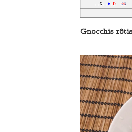
D
..
@
..
♦
.
.
Gnocchis rôti