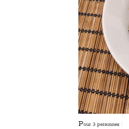
P
our 3 personnes :