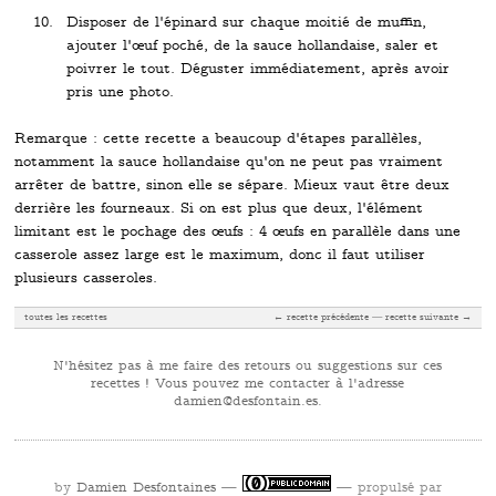
Disposer de l'épinard sur chaque moitié de muffin,
ajouter l'œuf poché, de la sauce hollandaise, saler et
poivrer le tout. Déguster immédiatement, après avoir
pris une photo.
Remarque : cette recette a beaucoup d'étapes parallèles,
notamment la sauce hollandaise qu'on ne peut pas vraiment
arrêter de battre, sinon elle se sépare. Mieux vaut être deux
derrière les fourneaux. Si on est plus que deux, l'élément
limitant est le pochage des œufs : 4 œufs en parallèle dans une
casserole assez large est le maximum, donc il faut utiliser
plusieurs casseroles.
toutes les recettes
← recette précédente
recette suivante →
N'hésitez pas à me faire des retours ou suggestions sur ces
recettes ! Vous pouvez me contacter à l'adresse
se.niatnofsed@neimad
.
by
Damien Desfontaines
—
— propulsé par