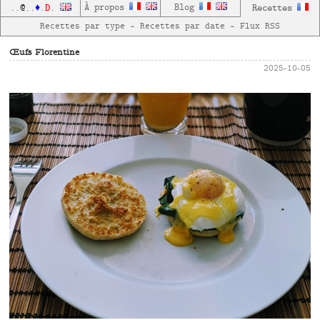
D
À propos
Blog
Recettes
..
@
..
♦
.
.
Recettes par type
—
Recettes par date
—
Flux RSS
Œufs Florentine
2025-10-05