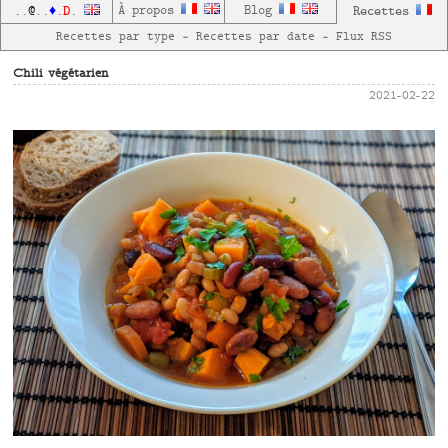
D
À propos
Blog
Recettes
..
@
..
♦
.
.
Recettes par type
—
Recettes par date
—
Flux RSS
Chili végétarien
2021-02-22