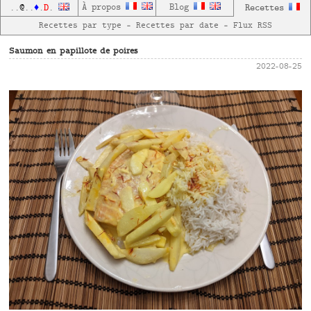
D
À propos
Blog
Recettes
..
@
..
♦
.
.
Recettes par type
—
Recettes par date
—
Flux RSS
Saumon en papillote de poires
2022-08-25