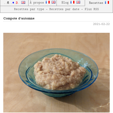
D
À propos
Blog
Recettes
..
@
..
♦
.
.
Recettes par type
—
Recettes par date
—
Flux RSS
Compote d'automne
2021-02-22