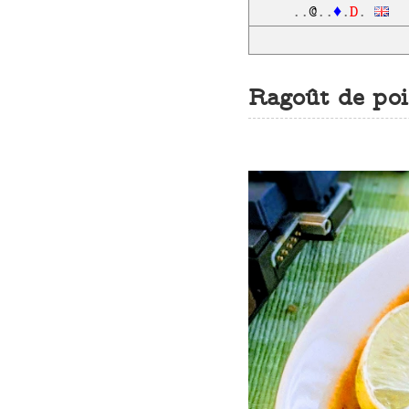
D
..
@
..
♦
.
.
Ragoût de poi