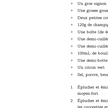
Un gros oignon
Une grosse gouss
Deux petites co
120g de champi
Une boîte (de 
Une demi-cuillèr
Une demi-cuillèr
100mL de bouill
Une demi-botte 
Un citron vert
Sel, poivre, beu
Éplucher et émin
moyen-fort.
Éplucher et émin
les courgettes e