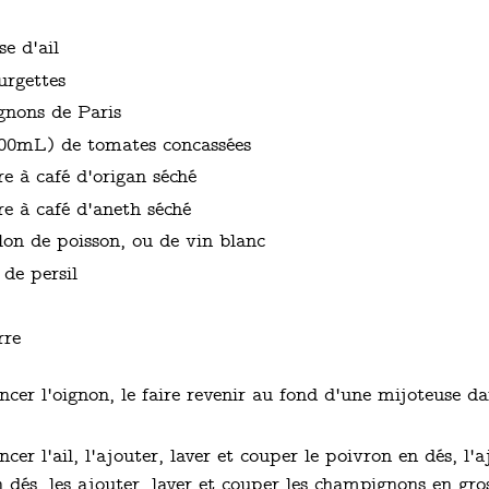
e d'ail
urgettes
gnons de Paris
400mL) de tomates concassées
e à café d'origan séché
e à café d'aneth séché
on de poisson, ou de vin blanc
de persil
rre
cer l'oignon, le faire revenir au fond d'une mijoteuse d
cer l'ail, l'ajouter, laver et couper le poivron en dés, l'a
n dés, les ajouter, laver et couper les champignons en gro