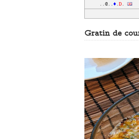
D
..
@
..
♦
.
.
Gratin de cou