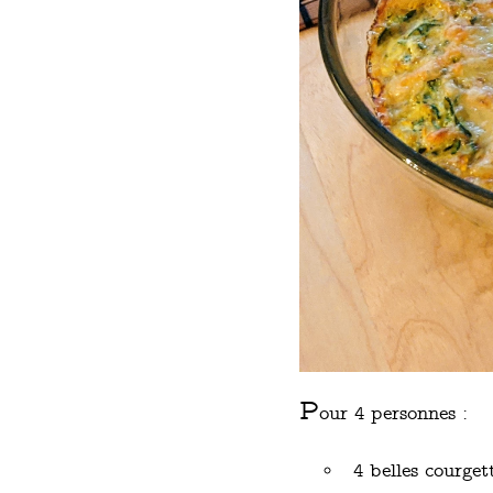
P
our 4 personnes :
4 belles courget