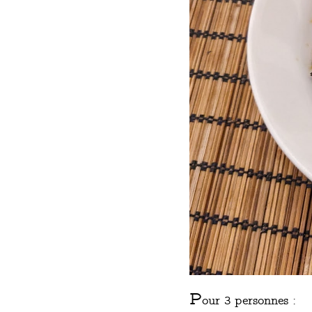
P
our 3 personnes :