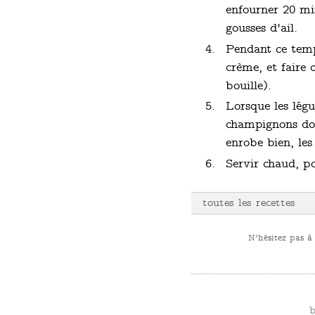
enfourner 20 min
gousses d'ail.
Pendant ce temps
crème, et faire 
bouille).
Lorsque les légu
champignons doiv
enrobe bien, les
Servir chaud, po
toutes les recettes
N'hésitez pas à