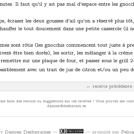
utes. Il faut qu'il y ait pas mal d'espace entre les gnoc
, écraser les deux gousses d'ail qu'on a réservé plus tôt,
chauffer le tout doucement dans une petite casserole (il n
mes sont rôtis (les gnocchis commencent tout juste à pre
ent être bien dorés), les sortir, les mélanger à la crème 
 remettre sur une plaque de four, et passer sous le grill 2
ssiblement avec un trait de jus de citron et/ou un peu de 
← recette précédente
 me faire des retours ou suggestions sur ces recettes ! Vous pouvez me conta
se.niatnofsed@neimad
.
by
Damien Desfontaines
—
— propulsé par
Pelic