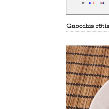
D
..
@
..
♦
.
.
Gnocchis rôti