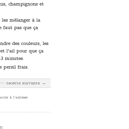
chis, champignons et
 les mélanger à la
e faut pas que ça
ndre des couleurs, les
et l'ail pour que ça
-3 minutes.
persil frais.
recette suivante →
cter à l'adresse
an