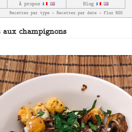
À propos
Blog
Recettes par type
—
Recettes par date
—
Flux RSS
s aux champignons