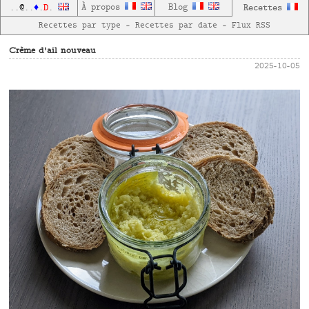
D
À propos
Blog
Recettes
..
@
..
♦
.
.
Recettes par type
—
Recettes par date
—
Flux RSS
Crème d'ail nouveau
2025-10-05