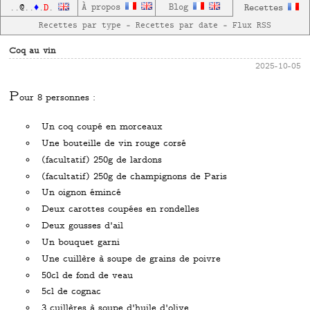
D
À propos
Blog
Recettes
..
@
..
♦
.
.
Recettes par type
—
Recettes par date
—
Flux RSS
Coq au vin
2025-10-05
P
our 8 personnes :
Un coq coupé en morceaux
Une bouteille de vin rouge corsé
(facultatif) 250g de lardons
(facultatif) 250g de champignons de Paris
Un oignon émincé
Deux carottes coupées en rondelles
Deux gousses d'ail
Un bouquet garni
Une cuillère à soupe de grains de poivre
50cl de fond de veau
5cl de cognac
3 cuillères à soupe d'huile d'olive