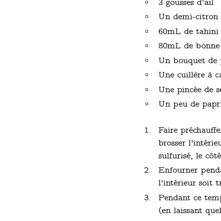
3 gousses d'ail
Un demi-citron
60mL de tahini
80mL de bonne h
Un bouquet de p
Une cuillère à 
Une pincée de s
Un peu de papri
Faire préchauffe
brosser l'intéri
sulfurisé, le côt
Enfourner penda
l'intérieur soit 
Pendant ce temps,
(en laissant que