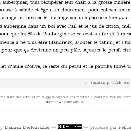
es aubergines, puis récupérer leur chair à la grosse cuillèr
oreuse à salade et égoutter doucement pour enlever un 
langer et presser le mélange sur une passoire fine pour e
d'aubergine dans un bol avec l'ail et le jus de citron, m
pour que les fils de l'aubergine se cassent au fur et à mes
nce à ne plus être filandreux, ajouter le tahini, et l'hui
pour que ça devienne un peu pâle. Ajouter le persil ciselé
ilet d'huile d'olive, le reste du persil et le paprika fumé 
← recette précédente
 me faire des retours ou suggestions sur ces recettes ! Vous pouvez me conta
se.niatnofsed@neimad
.
by
Damien Desfontaines
—
— propulsé par
Pelic