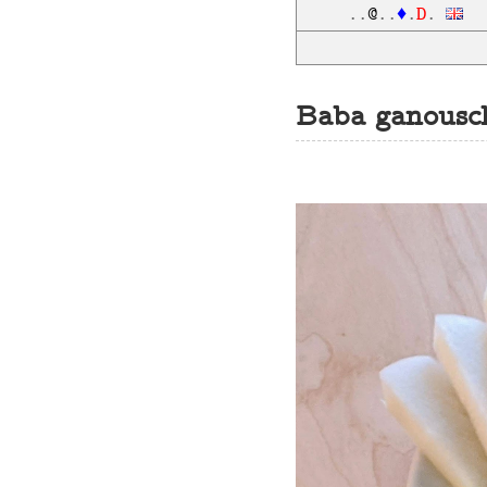
D
..
@
..
♦
.
.
Baba ganousc