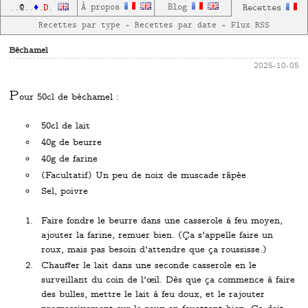
D
À propos
Blog
Recettes
..
@
..
♦
.
.
Recettes par type
—
Recettes par date
—
Flux RSS
Béchamel
2025-10-05
P
our 50cl de béchamel :
50cl de lait
40g de beurre
40g de farine
(Facultatif) Un peu de noix de muscade râpée
Sel, poivre
Faire fondre le beurre dans une casserole à feu moyen,
ajouter la farine, remuer bien. (Ça s'appelle faire un
roux, mais pas besoin d'attendre que ça roussisse.)
Chauffer le lait dans une seconde casserole en le
surveillant du coin de l'œil. Dès que ça commence à faire
des bulles, mettre le lait à feu doux, et le rajouter