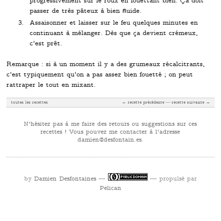
progressivement sur le roux en fouettant bien. Ça doit
passer de très pâteux à bien fluide.
Assaisonner et laisser sur le feu quelques minutes en
continuant à mélanger. Dès que ça devient crémeux,
c'est prêt.
Remarque : si à un moment il y a des grumeaux récalcitrants,
c'est typiquement qu'on a pas assez bien fouetté ; on peut
rattraper le tout en mixant.
toutes les recettes
← recette précédente
recette suivante →
N'hésitez pas à me faire des retours ou suggestions sur ces
recettes ! Vous pouvez me contacter à l'adresse
se.niatnofsed@neimad
.
by
Damien Desfontaines
—
— propulsé par
Pelican