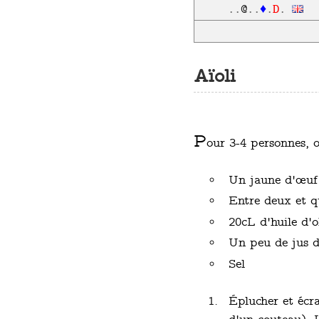
D
..
@
..
♦
.
.
Aïoli
P
our 3-4 personnes, o
Un jaune d'œuf
Entre deux et qu
20cL d'huile d'o
Un peu de jus d
Sel
Éplucher et écra