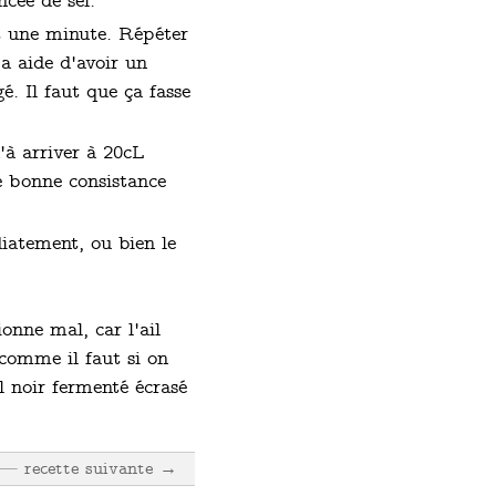
cée de sel.
t une minute. Répéter
Ça aide d'avoir un
é. Il faut que ça fasse
'à arriver à 20cL
ne bonne consistance
diatement, ou bien le
ionne mal, car l'ail
 comme il faut si on
l noir fermenté écrasé
recette suivante →