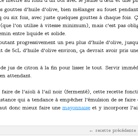
Le mettre au fond d'un bol avec le jaune d'œuf et une pin
s gouttes d'huile d'olive, bien mélanger au fouet pendan
q ou six fois, avec juste quelques gouttes à chaque fois. 
 (que l'on utilise à vitesse minimum), mais c'est pas oblig
min entre liquide et solide.
utant progressivement un peu plus d'huile d'olive, jusqu
 de 5cL d'huile d'olive environ, ça devrait avoir pris u
e jus de citron à la fin pour lisser le tout. Servir immé
 en attendant.
aire de l'aïoli à l'ail noir (fermenté), cette recette fonct
istance qui a tendance à empêcher l'émulsion de se faire
 vaut donc mieux faire une
mayonnaise
et y incorporer l'ai
← recette précédente