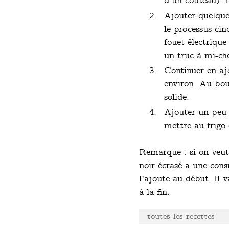
d'un couteau). 
Ajouter quelque
le processus cin
fouet électrique
un truc à mi-che
Continuer en ajo
environ. Au bout
solide.
Ajouter un peu d
mettre au frigo
Remarque : si on veut f
noir écrasé a une cons
l'ajoute au début. Il
à la fin.
toutes les recettes