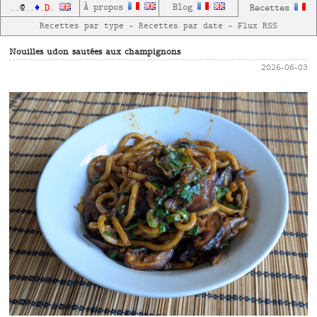
D
À propos
Blog
Recettes
..
@
..
♦
.
.
Recettes par type
—
Recettes par date
—
Flux RSS
Nouilles udon sautées aux champignons
2026-06-03