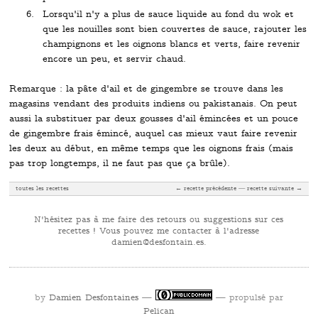
Lorsqu'il n'y a plus de sauce liquide au fond du wok et
que les nouilles sont bien couvertes de sauce, rajouter les
champignons et les oignons blancs et verts, faire revenir
encore un peu, et servir chaud.
Remarque : la pâte d'ail et de gingembre se trouve dans les
magasins vendant des produits indiens ou pakistanais. On peut
aussi la substituer par deux gousses d'ail émincées et un pouce
de gingembre frais émincé, auquel cas mieux vaut faire revenir
les deux au début, en même temps que les oignons frais (mais
pas trop longtemps, il ne faut pas que ça brûle).
toutes les recettes
← recette précédente
recette suivante →
N'hésitez pas à me faire des retours ou suggestions sur ces
recettes ! Vous pouvez me contacter à l'adresse
se.niatnofsed@neimad
.
by
Damien Desfontaines
—
— propulsé par
Pelican