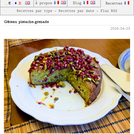
D
À propos
Blog
Recettes
..
@
..
♦
.
.
Recettes par type
—
Recettes par date
—
Flux RSS
Gâteau pistache-grenade
2026-04-23