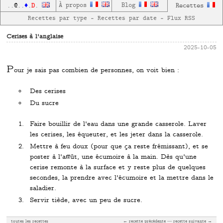
D
À propos
Blog
Recettes
..
@
..
♦
.
.
Recettes par type
—
Recettes par date
—
Flux RSS
Cerises à l'anglaise
2025-10-05
P
our je sais pas combien de personnes, on voit bien :
Des cerises
Du sucre
Faire bouillir de l'eau dans une grande casserole. Laver
les cerises, les équeuter, et les jeter dans la casserole.
Mettre à feu doux (pour que ça reste frémissant), et se
poster à l'affût, une écumoire à la main. Dès qu'une
cerise remonte à la surface et y reste plus de quelques
secondes, la prendre avec l'écumoire et la mettre dans le
saladier.
Servir tiède, avec un peu de sucre.
toutes les recettes
← recette précédente
recette suivante →