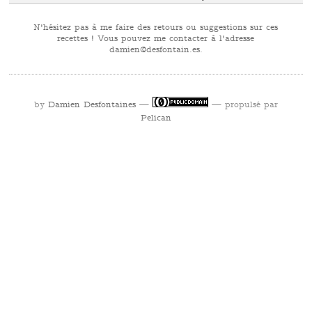
N'hésitez pas à me faire des retours ou suggestions sur ces
recettes ! Vous pouvez me contacter à l'adresse
se.niatnofsed@neimad
.
by
Damien Desfontaines
—
— propulsé par
Pelican