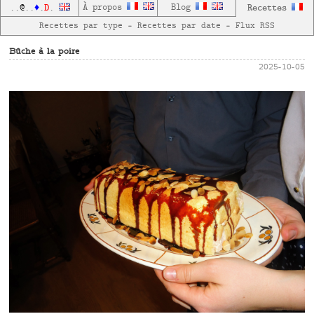
D
À propos
Blog
Recettes
..
@
..
♦
.
.
Recettes par type
—
Recettes par date
—
Flux RSS
Bûche à la poire
2025-10-05