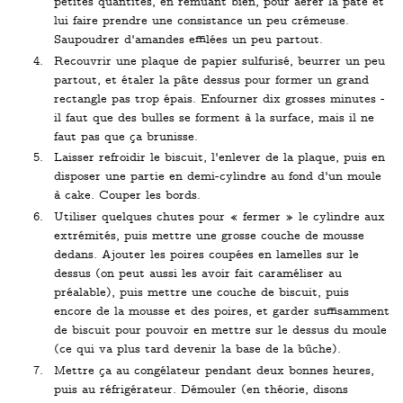
petites quantités, en remuant bien, pour aérer la pâte et
lui faire prendre une consistance un peu crémeuse.
Saupoudrer d'amandes effilées un peu partout.
Recouvrir une plaque de papier sulfurisé, beurrer un peu
partout, et étaler la pâte dessus pour former un grand
rectangle pas trop épais. Enfourner dix grosses minutes -
il faut que des bulles se forment à la surface, mais il ne
faut pas que ça brunisse.
Laisser refroidir le biscuit, l'enlever de la plaque, puis en
disposer une partie en demi-cylindre au fond d'un moule
à cake. Couper les bords.
Utiliser quelques chutes pour « fermer » le cylindre aux
extrémités, puis mettre une grosse couche de mousse
dedans. Ajouter les poires coupées en lamelles sur le
dessus (on peut aussi les avoir fait caraméliser au
préalable), puis mettre une couche de biscuit, puis
encore de la mousse et des poires, et garder suffisamment
de biscuit pour pouvoir en mettre sur le dessus du moule
(ce qui va plus tard devenir la base de la bûche).
Mettre ça au congélateur pendant deux bonnes heures,
puis au réfrigérateur. Démouler (en théorie, disons