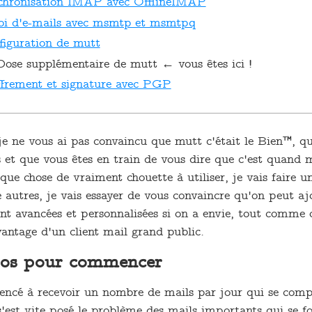
chronisation IMAP avec OfflineIMAP
oi d'e-mails avec msmtp et msmtpq
iguration de mutt
Dose supplémentaire de mutt ← vous êtes ici !
frement et signature avec PGP
je ne vous ai pas convaincu que mutt c'était le Bien™, qu
es et que vous êtes en train de vous dire que c'est quan
lque chose de vraiment chouette à utiliser, je vais faire u
 autres, je vais essayer de vous convaincre qu'on peut aj
ent avancées et personnalisées si on a envie, tout comme
antage d'un client mail grand public.
ros pour commencer
cé à recevoir un nombre de mails par jour qui se compt
 s'est vite posé le problème des mails importants qui se fo