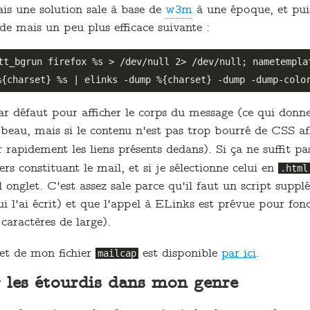
sais une solution sale à base de
w3m
à une époque, et pu
ade mais un peu plus efficace suivante :
tt_bgrun firefox %s > /dev/null 2> /dev/null; nametemplat
 par défaut pour afficher le corps du message (ce qui donn
 beau, mais si le contenu n'est pas trop bourré de CSS affr
r rapidement les liens présents dedans). Si ça ne suffit pa
iers constituant le mail, et si je sélectionne celui en
.html
 onglet. C'est assez sale parce qu'il faut un script suppl
ui l'ai écrit) et que l'appel à ELinks est prévue pour fonc
 caractères de large).
et de mon fichier
est disponible
par ici
.
mailcap
 les étourdis dans mon genre