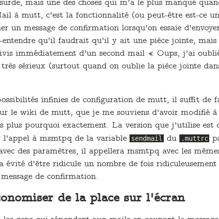
surde, mais une des choses qui m'a le plus manqué quand
il à mutt, c'est la fonctionnalité (ou peut-être est-ce u
her un message de confirmation lorsqu'on essaie d'envoye
-entendre qu'il faudrait qu'il y ait une pièce jointe, mais
ivis immédiatement d'un second mail « Oups, j'ai oublié 
s très sérieux (surtout quand on oublie la pièce jointe dan
ssibilités infinies de configuration de mutt, il suffit de f
sur le wiki de mutt, que je me souviens d'avoir modifié à 
s plus pourquoi exactement. La version que j'utilise est
er l'appel à msmtpq de la variable
du
pa
sendmail
.muttrc
le avec des paramètres, il appellera msmtpq avec les mêm
 évité d'être ridicule un nombre de fois ridiculeusement é
e message de confirmation.
conomiser de la place sur l'écran