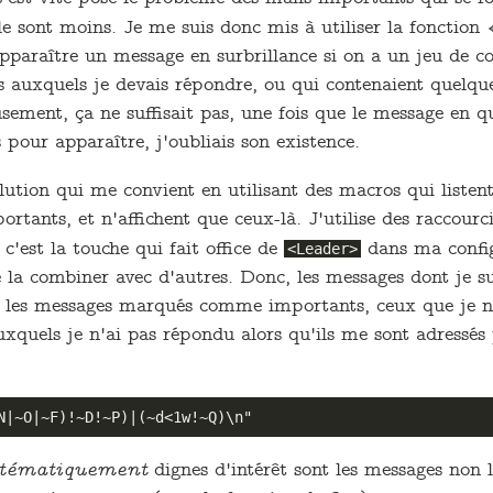
le sont moins. Je me suis donc mis à utiliser la fonction 
apparaître un message en surbrillance si on a un jeu de c
 auxquels je devais répondre, ou qui contenaient quelque
ment, ça ne suffisait pas, une fois que le message en qu
 pour apparaître, j'oubliais son existence.
lution qui me convient en utilisant des macros qui listen
portants, et n'affichent que ceux-là. J'utilise des raccou
c'est la touche qui fait office de
dans ma config
<Leader>
e la combiner avec d'autres. Donc, les messages dont je su
 les messages marqués comme importants, ceux que je n'
auxquels je n'ai pas répondu alors qu'ils me sont adressé
stématiquement
dignes d'intérêt sont les messages non 