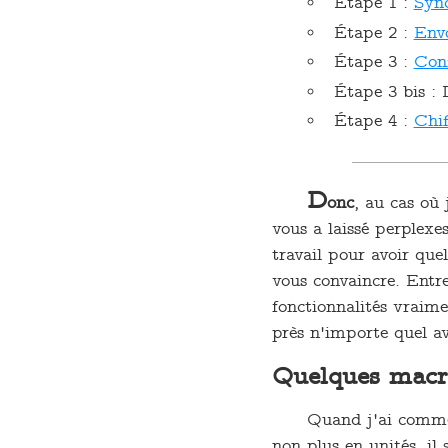
Étape 1 :
Syn
Étape 2 :
Env
Étape 3 :
Conf
Étape 3 bis : 
Étape 4 :
Chif
D
onc
, au cas où 
vous a laissé perplex
travail pour avoir que
vous convaincre. Entre
fonctionnalités vraim
près n'importe quel av
Quelques mac
Quand j'ai commen
non plus en unités, il