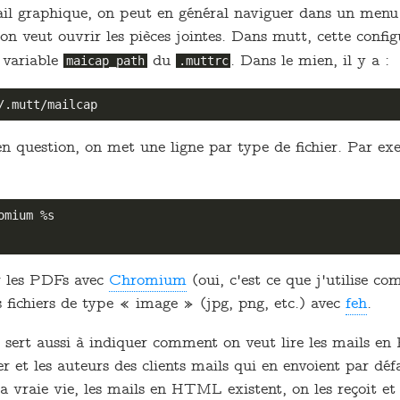
il graphique, on peut en général naviguer dans un menu
 veut ouvrir les pièces jointes. Dans mutt, cette configu
a variable
du
. Dans le mien, il y a :
maicap_path
.muttrc
 en question, on met une ligne par type de fichier. Par e
mium %s

r les PDFs avec
Chromium
(oui, c'est ce que j'utilise 
s fichiers de type « image » (jpg, png, etc.) avec
feh
.
p sert aussi à indiquer comment on veut lire les mails e
er et les auteurs des clients mails qui en envoient par dé
a vraie vie, les mails en HTML existent, on les reçoit et 