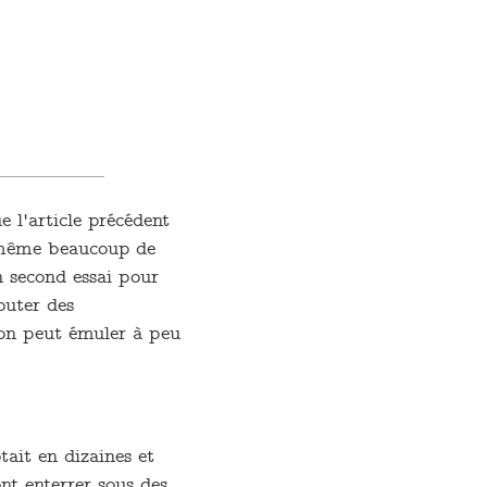
e l'article précédent
d même beaucoup de
n second essai pour
outer des
 on peut émuler à peu
ait en dizaines et
nt enterrer sous des