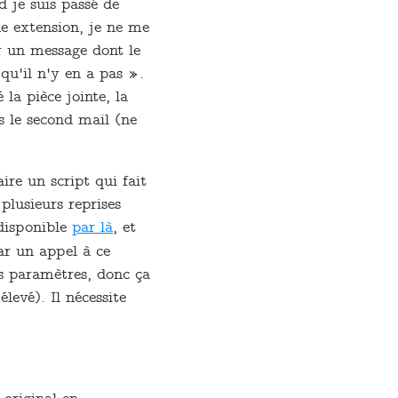
 je suis passé de
ne extension, je ne me
r un message dont le
 qu'il n'y en a pas ».
la pièce jointe, la
s le second mail (ne
aire un script qui fait
plusieurs reprises
 disponible
par là
, et
r un appel à ce
es paramètres, donc ça
levé). Il nécessite