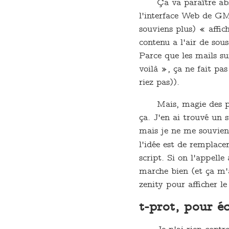
Ça va paraître ab
l'interface Web de GMa
souviens plus) « affic
contenu a l'air de sous
Parce que les mails su
voilà », ça ne fait pa
riez pas)).
Mais, magie des po
ça. J'en ai trouvé un 
mais je ne me souvien
l'idée est de remplac
script. Si on l'appel
marche bien (et ça m'a
zenity pour afficher l
t-prot, pour é