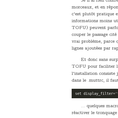
Je n'ai rien cont
morceaux, et en répond
c'est plutôt pratique
informations moins uti
TOFU) peuvent parfois
couper le passage cité 
vrai problème, parce q
lignes ajoutées par ra
Et donc sans surpr
TOFU pour faciliter la
l'installation consist
dans le .muttrc, il f
… quelques macros
réactiver le tronqu