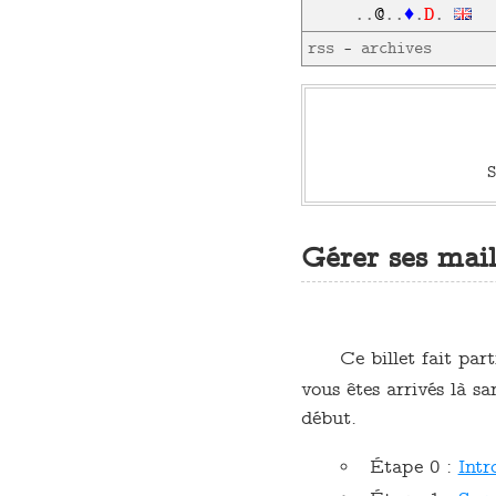
D
..
@
..
♦
.
.
rss
—
archives
S
Gérer ses mail
C
e billet fait par
vous êtes arrivés là s
début.
Étape 0 :
Intr