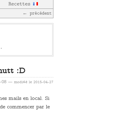
Recettes
← précédent
.
mutt :D
4-08
— modifié le
2015-04-27
mes mails en local. Si
e de commencer par le