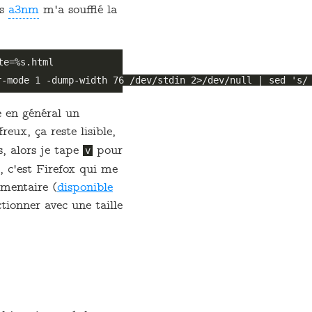
is
a3nm
m'a soufflé la
e=%s.html

e en général un
eux, ça reste lisible,
s, alors je tape
pour
v
, c'est Firefox qui me
émentaire (
disponible
tionner avec une taille