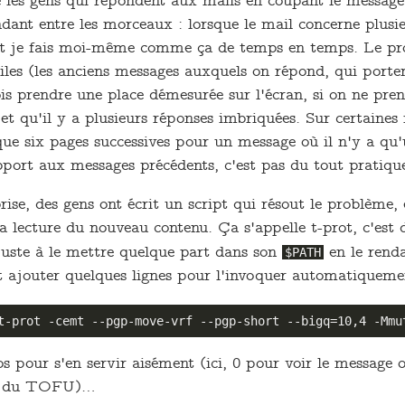
re les gens qui répondent aux mails en coupant le message
ant entre les morceaux : lorsque le mail concerne plusieu
 et je fais moi-même comme ça de temps en temps. Le pro
les (les anciens messages auxquels on répond, qui porten
 prendre une place démesurée sur l'écran, si on ne pren
et qu'il y a plusieurs réponses imbriquées. Sur certaines m
ue six pages successives pour un message où il n'y a qu'
pport aux messages précédents, c'est pas du tout pratiqu
ise, des gens ont écrit un script qui résout le problème, 
 lecture du nouveau contenu. Ça s'appelle t-prot, c'est 
e juste à le mettre quelque part dans son
en le renda
$PATH
aut ajouter quelques lignes pour l'invoquer automatiquem
 pour s'en servir aisément (ici, 0 pour voir le message o
age du TOFU)…