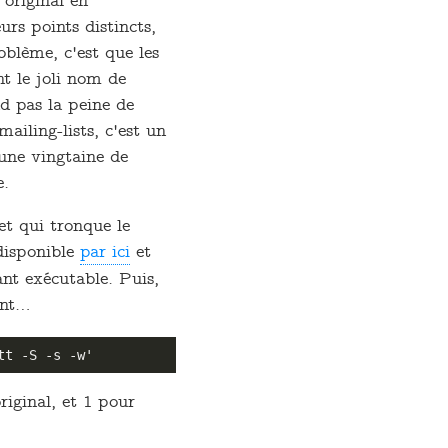
 original en
rs points distincts,
blème, c'est que les
t le joli nom de
d pas la peine de
ailing-lists, c'est un
une vingtaine de
e.
et qui tronque le
disponible
par ici
et
nt exécutable. Puis,
ent…
riginal, et 1 pour