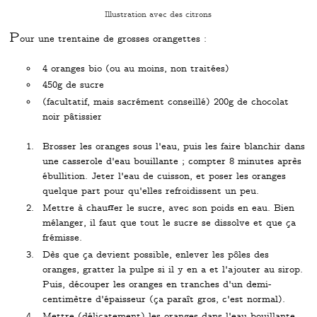
Illustration avec des citrons
P
our une trentaine de grosses orangettes :
4 oranges bio (ou au moins, non traitées)
450g de sucre
(facultatif, mais sacrément conseillé) 200g de chocolat
noir pâtissier
Brosser les oranges sous l'eau, puis les faire blanchir dans
une casserole d'eau bouillante ; compter 8 minutes après
ébullition. Jeter l'eau de cuisson, et poser les oranges
quelque part pour qu'elles refroidissent un peu.
Mettre à chauffer le sucre, avec son poids en eau. Bien
mélanger, il faut que tout le sucre se dissolve et que ça
frémisse.
Dès que ça devient possible, enlever les pôles des
oranges, gratter la pulpe si il y en a et l'ajouter au sirop.
Puis, découper les oranges en tranches d'un demi-
centimètre d'épaisseur (ça paraît gros, c'est normal).
Mettre (délicatement) les oranges dans l'eau bouillante,