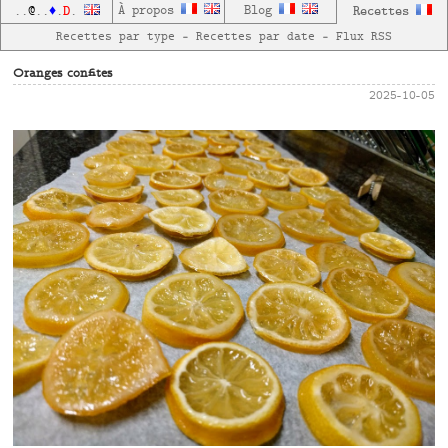
D
À propos
Blog
Recettes
..
@
..
♦
.
.
Recettes par type
—
Recettes par date
—
Flux RSS
Oranges confites
2025-10-05