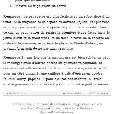
Mettre au frigo avant de servir.
Remarque : cette recette est plus facile avec un robot doté d'un
fouet. Si la mayonnaise se sépare et devient liquide, l'explication
la plus probable est qu'on a ajouté trop d'huile trop vite. Dans
ce cas, on peut tenter de refaire la première étape (avec juste le
jaune d'œuf et la moutarde), et de faire le reste de la recette en
utilisant la mayonnaise ratée à la place de l'huile d'olive ; en
prenant bien soin de ne pas aller trop vite.
Remarque 2 : une fois que la mayonnaise est bien solide, on peut
la mélanger avec d'autres choses en quantité raisonnable, et
normalement elle reste solide. Une cuillère à soupe de sriracha
pour un côté pimenté, une cuillère à café d'épices en poudre
(cumin, curry, paprika…) pour ajouter des saveurs, ou trois-
quatre gousses d'ail noir écrasé pour un chouette goût fermenté.
toutes les recettes
← recette précédente
recette suivante →
N'hésitez pas à me faire des retours ou suggestions sur ces
recettes ! Vous pouvez me contacter à l'adresse
se.niatnofsed@neimad
.