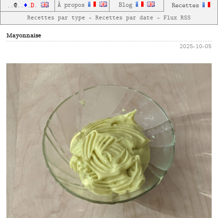
D
À propos
Blog
Recettes
..
@
..
♦
.
.
Recettes par type
—
Recettes par date
—
Flux RSS
Mayonnaise
2025-10-05