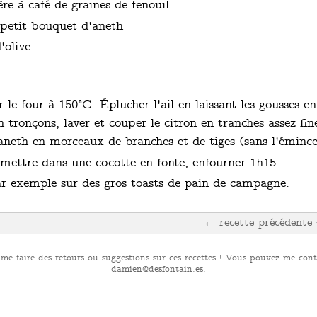
ère à café de graines de fenouil
 petit bouquet d'aneth
'olive
r le four à 150°C. Éplucher l'ail en laissant les gousses en
en tronçons, laver et couper le citron en tranches assez fin
aneth en morceaux de branches et de tiges (sans l'émince
mettre dans une cocotte en fonte, enfourner 1h15.
ar exemple sur des gros toasts de pain de campagne.
← recette précédente
 me faire des retours ou suggestions sur ces recettes ! Vous pouvez me conta
se.niatnofsed@neimad
.