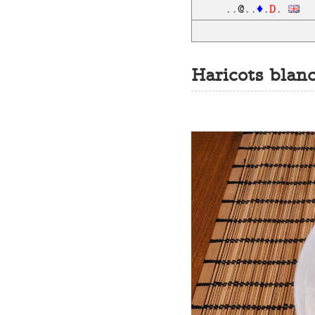
D
..
@
..
♦
.
.
Haricots blanc