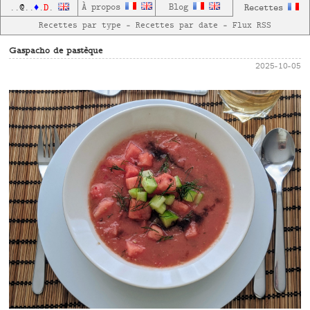
D
À propos
Blog
Recettes
..
@
..
♦
.
.
Recettes par type
—
Recettes par date
—
Flux RSS
Gaspacho de pastèque
2025-10-05